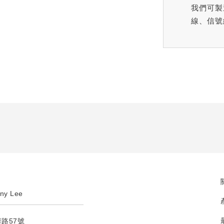
我們可製
線、信號
ny Lee
華路57號