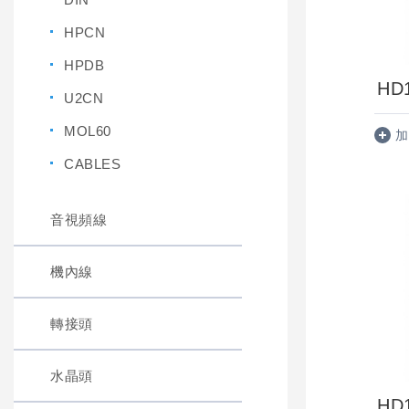
HPCN
HPDB
HD
U2CN
MOL60
加
CABLES
音視頻線
機內線
轉接頭
水晶頭
HD