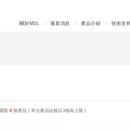
關於MSL
最新消息
產品介紹
技術支
D
選取
0
個產品 ( 單次產品比較以3個為上限 )