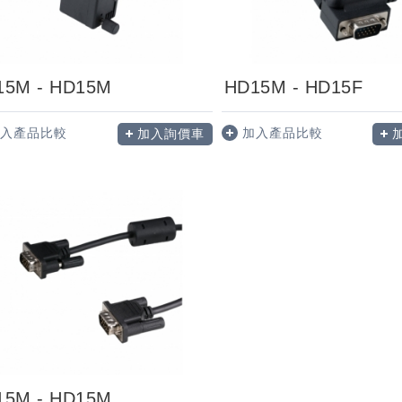
15M - HD15M
HD15M - HD15F
入產品比較
加入產品比較
加入詢價車
15M - HD15M