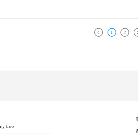
1
2
ny Lee