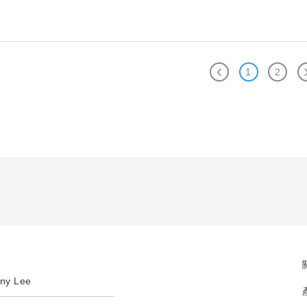
1
2
ny Lee