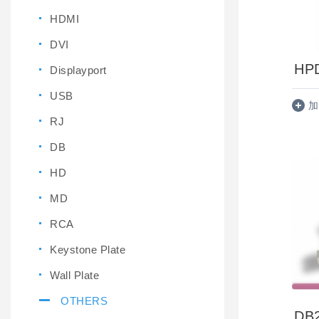
HDMI
DVI
HP
Displayport
USB
加
RJ
DB
HD
MD
RCA
Keystone Plate
Wall Plate
OTHERS
DB2