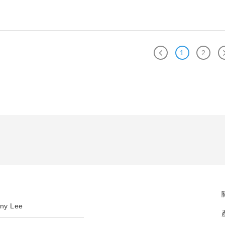
1
2
ny Lee