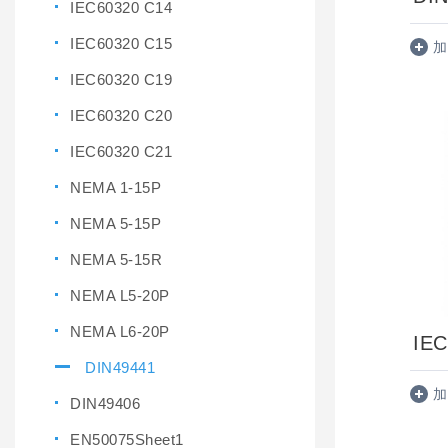
IEC60320 C14
IEC60320 C15
加
IEC60320 C19
IEC60320 C20
IEC60320 C21
NEMA 1-15P
NEMA 5-15P
NEMA 5-15R
NEMA L5-20P
NEMA L6-20P
IEC
DIN49441
加
DIN49406
EN50075Sheet1