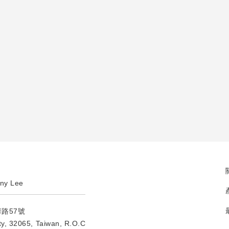
ny Lee
華路57號
ty, 32065, Taiwan, R.O.C