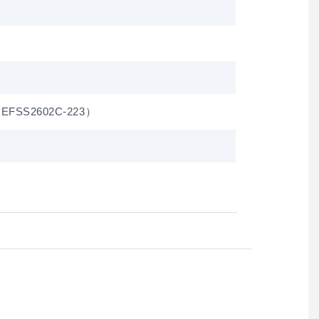
（EFSS2602C-223）