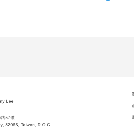
ny Lee
華路57號
ty, 32065, Taiwan, R.O.C