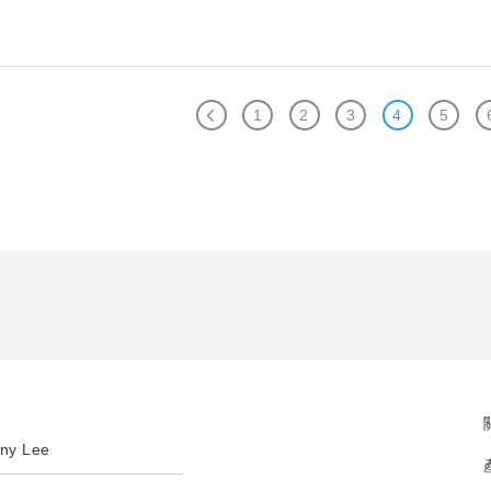
1
2
3
4
5
ny Lee